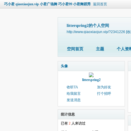
巧小君 qiaoxiaojun.vip 小君广场舞 巧小君99 小君舞蹈秀
返回首页
litterspring2的个人空间
http://www.qiaoxiaojun.vip/?2341226
[收
空间首页
主题
个人资
头像
litterspring2
收听TA
加为好友
给我留言
打个招呼
发送消息
统计信息
已有
2
人来访过