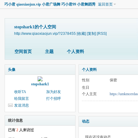
巧小君 qiaoxiaojun.vip 小君广场舞 巧小君99 小君舞蹈秀
返回首页
stopshark1的个人空间
http://www.qiaoxiaojun.vip/?2378455
[收藏]
[复制]
[RSS]
空间首页
主题
个人资料
头像
个人资料
性别
保密
stopshark1
生日
收听TA
加为好友
个人主页
https://umkmcerdas
给我留言
打个招呼
发送消息
统计信息
动态
已有
2
人来访过
现在还没有动态