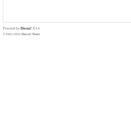
小
Powered by
Discuz!
X3.4
© 2001-2023
Discuz! Team
.
君
qia