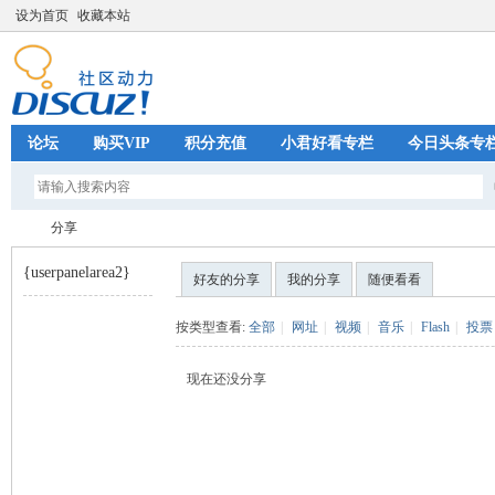
设为首页
收藏本站
论坛
购买VIP
积分充值
小君好看专栏
今日头条专
分享
{userpanelarea2}
好友的分享
我的分享
随便看看
巧
›
按类型查看:
全部
|
网址
|
视频
|
音乐
|
Flash
|
投票
现在还没分享