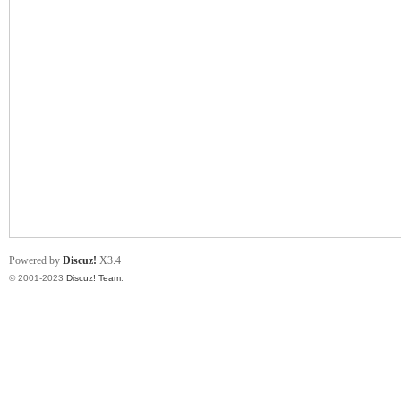
小
君
Powered by
Discuz!
X3.4
© 2001-2023
Discuz! Team
.
qia