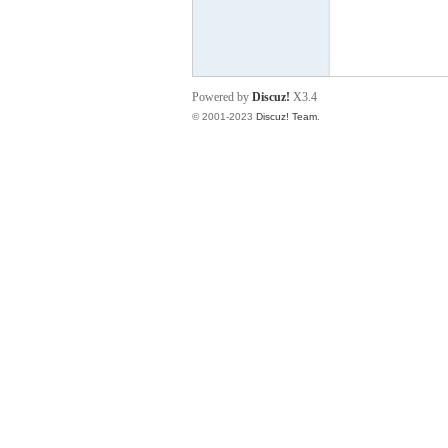
小
Powered by
Discuz!
X3.4
© 2001-2023
Discuz! Team
.
君
qia