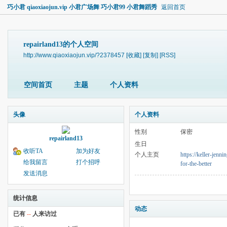
巧小君 qiaoxiaojun.vip 小君广场舞 巧小君99 小君舞蹈秀
返回首页
repairland13的个人空间
http://www.qiaoxiaojun.vip/?2378457
[收藏]
[复制]
[RSS]
空间首页
主题
个人资料
头像
个人资料
性别
保密
repairland13
生日
收听TA
加为好友
个人主页
https://keller-jenn
给我留言
打个招呼
for-the-better
发送消息
统计信息
动态
已有
--
人来访过