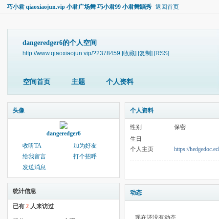
巧小君 qiaoxiaojun.vip 小君广场舞 巧小君99 小君舞蹈秀
返回首页
dangeredger6的个人空间
http://www.qiaoxiaojun.vip/?2378459
[收藏]
[复制]
[RSS]
空间首页
主题
个人资料
头像
个人资料
性别
保密
dangeredger6
生日
收听TA
加为好友
个人主页
https://hedgedoc.e
给我留言
打个招呼
发送消息
统计信息
动态
已有
2
人来访过
现在还没有动态