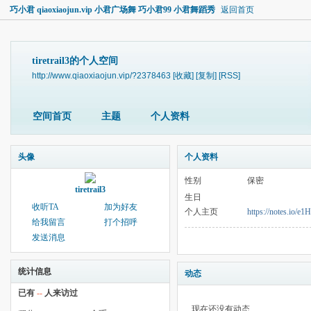
巧小君 qiaoxiaojun.vip 小君广场舞 巧小君99 小君舞蹈秀
返回首页
tiretrail3的个人空间
http://www.qiaoxiaojun.vip/?2378463
[收藏]
[复制]
[RSS]
空间首页
主题
个人资料
头像
个人资料
性别
保密
tiretrail3
生日
收听TA
加为好友
个人主页
https://notes.io/e
给我留言
打个招呼
发送消息
统计信息
动态
已有
--
人来访过
现在还没有动态