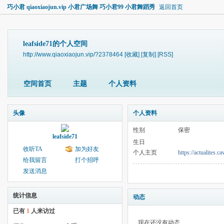
巧小君 qiaoxiaojun.vip 小君广场舞 巧小君99 小君舞蹈秀
返回首页
leafside71的个人空间
http://www.qiaoxiaojun.vip/?2378464
[收藏]
[复制]
[RSS]
空间首页
主题
个人资料
头像
个人资料
性别
保密
leafside71
生日
收听TA
加为好友
个人主页
https://actualites.c
给我留言
打个招呼
发送消息
统计信息
动态
已有
1
人来访过
现在还没有动态