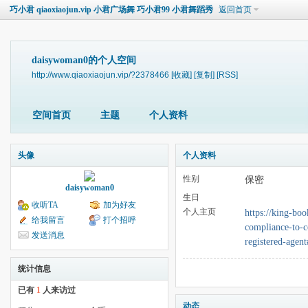
巧小君 qiaoxiaojun.vip 小君广场舞 巧小君99 小君舞蹈秀
返回首页
daisywoman0的个人空间
http://www.qiaoxiaojun.vip/?2378466
[收藏]
[复制]
[RSS]
空间首页
主题
个人资料
头像
个人资料
性别
保密
daisywoman0
生日
收听TA
加为好友
个人主页
https://king-bo
给我留言
打个招呼
compliance-to-c
发送消息
registered-agent
统计信息
已有
1
人来访过
动态